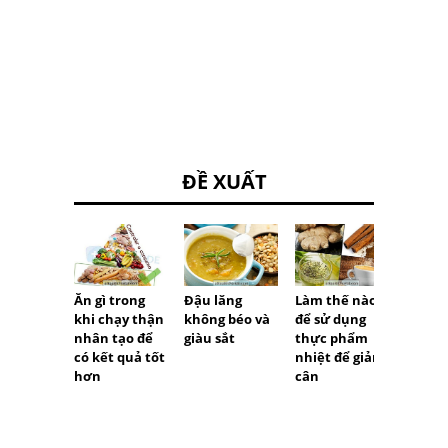
ĐỀ XUẤT
Ăn gì trong
Đậu lăng
Làm thế nào
Những
khi chạy thận
không béo và
để sử dụng
cần là
nhân tạo để
giàu sắt
thực phẩm
ăn kiê
có kết quả tốt
nhiệt để giảm
hơn
cân