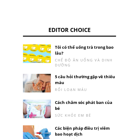
EDITOR CHOICE
Tôi có thể uống trà trong bao
lâu?
CHẾ ĐỘ ĂN UỐNG VÀ DINH
DƯỠNG
5 câu hỏi thường gặp về thiếu
máu
RỐI LOẠN MÁU
Cách chăm sóc phát ban của
bé
SỨC KHỎE EM BÉ
Các biện pháp điều trị viêm
bao hoạt dịch