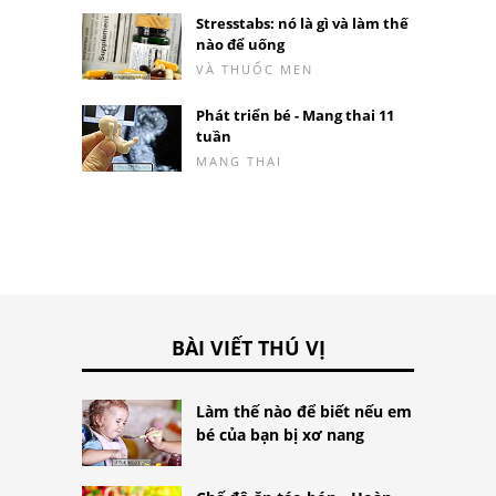
Stresstabs: nó là gì và làm thế
nào để uống
VÀ THUỐC MEN
Phát triển bé - Mang thai 11
tuần
MANG THAI
BÀI VIẾT THÚ VỊ
Làm thế nào để biết nếu em
bé của bạn bị xơ nang