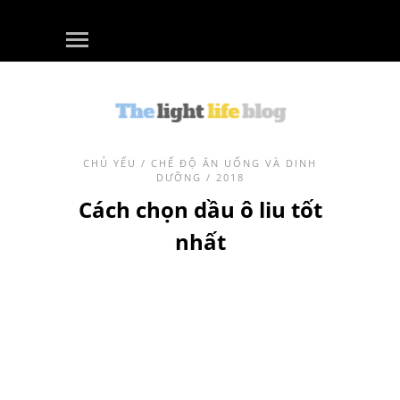
CHỦ YẾU
/
CHẾ ĐỘ ĂN UỐNG VÀ DINH
DƯỠNG
/ 2018
Cách chọn dầu ô liu tốt
nhất