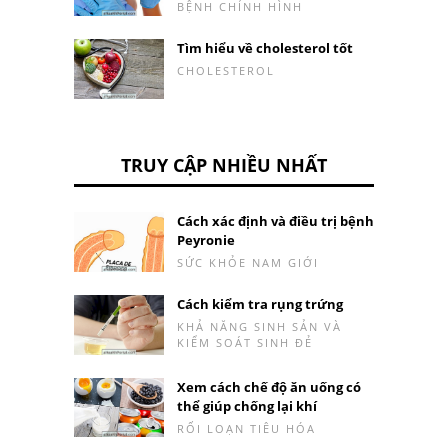
BỆNH CHỈNH HÌNH
Tìm hiểu về cholesterol tốt
CHOLESTEROL
TRUY CẬP NHIỀU NHẤT
Cách xác định và điều trị bệnh
Peyronie
SỨC KHỎE NAM GIỚI
Cách kiểm tra rụng trứng
KHẢ NĂNG SINH SẢN VÀ
KIỂM SOÁT SINH ĐẺ
Xem cách chế độ ăn uống có
thể giúp chống lại khí
RỐI LOẠN TIÊU HÓA