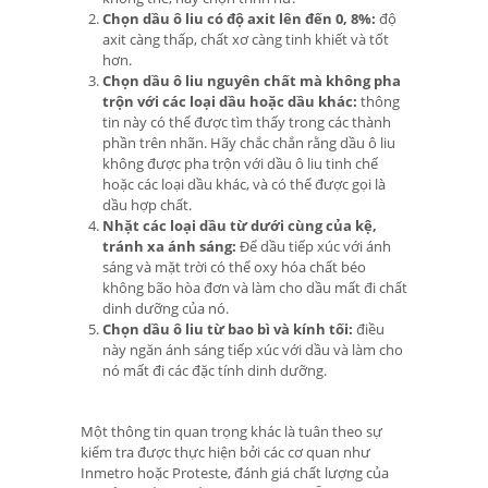
Chọn dầu ô liu có độ axit lên đến 0, 8%:
độ
axit càng thấp, chất xơ càng tinh khiết và tốt
hơn.
Chọn dầu ô liu nguyên chất mà không pha
trộn với các loại dầu hoặc dầu khác:
thông
tin này có thể được tìm thấy trong các thành
phần trên nhãn. Hãy chắc chắn rằng dầu ô liu
không được pha trộn với dầu ô liu tinh chế
hoặc các loại dầu khác, và có thể được gọi là
dầu hợp chất.
Nhặt các loại dầu từ dưới cùng của kệ,
tránh xa ánh sáng:
Để dầu tiếp xúc với ánh
sáng và mặt trời có thể oxy hóa chất béo
không bão hòa đơn và làm cho dầu mất đi chất
dinh dưỡng của nó.
Chọn dầu ô liu từ bao bì và kính tối:
điều
này ngăn ánh sáng tiếp xúc với dầu và làm cho
nó mất đi các đặc tính dinh dưỡng.
Một thông tin quan trọng khác là tuân theo sự
kiểm tra được thực hiện bởi các cơ quan như
Inmetro hoặc Proteste, đánh giá chất lượng của