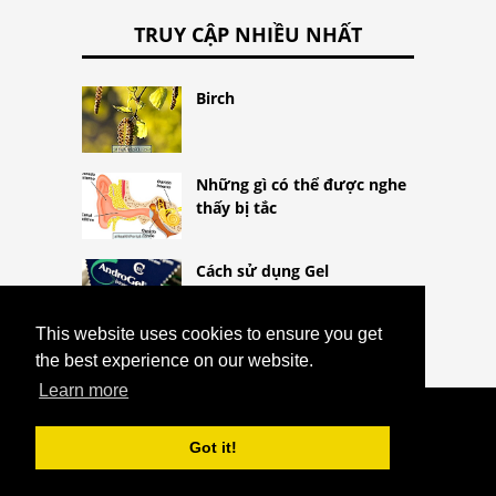
TRUY CẬP NHIỀU NHẤT
Birch
Những gì có thể được nghe
thấy bị tắc
Cách sử dụng Gel
Testosterone
This website uses cookies to ensure you get
the best experience on our website.
Learn more
COPYRIGHT 2026
HTTPS://THELIGHTLIFEBLOG.COM
Got it!
CÁCH CHỌN DẦU Ô LIU TỐT NHẤT
^