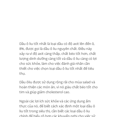
Dầu ô liu tốt nhất là loại dầu có độ axit lên đến 0,
8%, được gọi là dầu ô liu nguyên chất. Điều này
xảy ra vì độ axit càng thấp, chất béo tốt hơn, chất
lượng dinh dưỡng càng tốt và dầu ô liu càng có lợi
cho sức khỏe, làm cho việc đánh giá nhãn cần
thiết cho việc chọn loại dầu ô liu tốt nhất để tiêu
thụ.
Dầu ôliu được sử dụng rộng rãi cho mùa salad và
hoàn thiện các món ăn, vì nó giàu chất béo tốt cho
tim và giúp giảm cholesterol cao.
Ngoài các lợi ích sức khỏe và các ứng dụng ẩm
thực của nó, để biết cách xác định một loại dầu ô
liu tốt trong siêu thị, cần biết các loại dầu ô liu
chính để hiểu rõ hơn các khuyến nghị cho việc sử