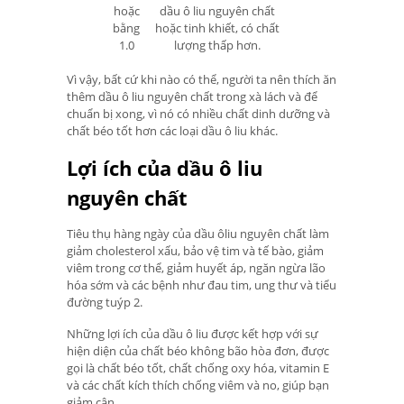
hoặc
dầu ô liu nguyên chất
bằng
hoặc tinh khiết, có chất
1.0
lượng thấp hơn.
Vì vậy, bất cứ khi nào có thể, người ta nên thích ăn
thêm dầu ô liu nguyên chất trong xà lách và để
chuẩn bị xong, vì nó có nhiều chất dinh dưỡng và
chất béo tốt hơn các loại dầu ô liu khác.
Lợi ích của dầu ô liu
nguyên chất
Tiêu thụ hàng ngày của dầu ôliu nguyên chất làm
giảm cholesterol xấu, bảo vệ tim và tế bào, giảm
viêm trong cơ thể, giảm huyết áp, ngăn ngừa lão
hóa sớm và các bệnh như đau tim, ung thư và tiểu
đường tuýp 2.
Những lợi ích của dầu ô liu được kết hợp với sự
hiện diện của chất béo không bão hòa đơn, được
gọi là chất béo tốt, chất chống oxy hóa, vitamin E
và các chất kích thích chống viêm và no, giúp bạn
giảm cân.