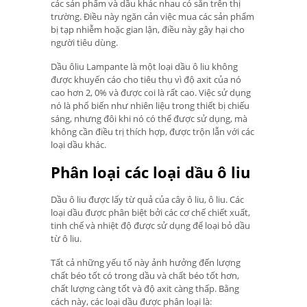
các sản phẩm và dầu khác nhau có sẵn trên thị
trường. Điều này ngăn cản việc mua các sản phẩm
bị tạp nhiễm hoặc gian lận, điều này gây hại cho
người tiêu dùng.
Dầu ôliu Lampante là một loại dầu ô liu không
được khuyến cáo cho tiêu thụ vì độ axit của nó
cao hơn 2, 0% và được coi là rất cao. Việc sử dụng
nó là phổ biến như nhiên liệu trong thiết bị chiếu
sáng, nhưng đôi khi nó có thể được sử dụng, mà
không cần điều trị thích hợp, được trộn lẫn với các
loại dầu khác.
Phân loại các loại dầu ô liu
Dầu ô liu được lấy từ quả của cây ô liu, ô liu. Các
loại dầu được phân biệt bởi các cơ chế chiết xuất,
tinh chế và nhiệt độ được sử dụng để loại bỏ dầu
từ ô liu.
Tất cả những yếu tố này ảnh hưởng đến lượng
chất béo tốt có trong dầu và chất béo tốt hơn,
chất lượng càng tốt và độ axit càng thấp. Bằng
cách này, các loại dầu được phân loại là: