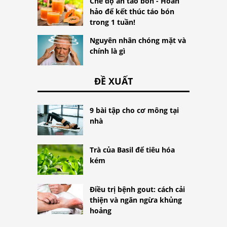
Chế độ ăn táo bón - Hoàn
hảo để kết thúc táo bón
trong 1 tuần!
Nguyên nhân chóng mặt và
chính là gì
ĐỀ XUẤT
9 bài tập cho cơ mông tại
nhà
Trà của Basil để tiêu hóa
kém
Điều trị bệnh gout: cách cải
thiện và ngăn ngừa khủng
hoảng