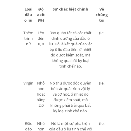
Loại
Độ
Sự khác biệt chính
Về
dầu
axit
chúng
ô liu
(%)
tôi
Thêm
Lên
Bảo quản tất cả các chất
(Ie.
trinh
đến
dinh dưỡng của dầu ô
nữ
0, 8
liu. Đó là kết quả của việc
ép ô liu đầu tiên, ở nhiệt
độ được kiểm soát, mà
không qua bất kỳ loại
tinh chế nào.
Virgin
Nhỏ
Nó thu được độc quyền
(Ie.
hơn
bởi các quá trình vật lý
hoặc
và cơ học, ở nhiệt độ
bằng
được kiểm soát, mà
2.0
không phải trải qua bất
kỳ loại tinh chế nào.
Độc
Nhỏ
Nó là một sự pha trộn
(Ie.
đáo
hơn
của dầu ô liu tinh chế với